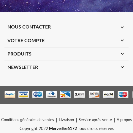
expand_more
NOUS CONTACTER
expand_more
VOTRE COMPTE
expand_more
PRODUITS
expand_more
NEWSLETTER
Conditions générales de ventes
Livraison
Service après vente
A propos
Copyright 2022
Merveilles6172
Tous droits réservés