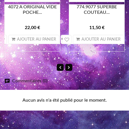
4072 A ORIGINAL VIDE
774.9077 SUPERBE
POCHE...
COUTEAU...
22,00 €
11,50 €
search
sea
AJOUTER AU PANIER
AJOUTER AU PANIER
Commentaires (0)
Aucun avis n'a été publié pour le moment.